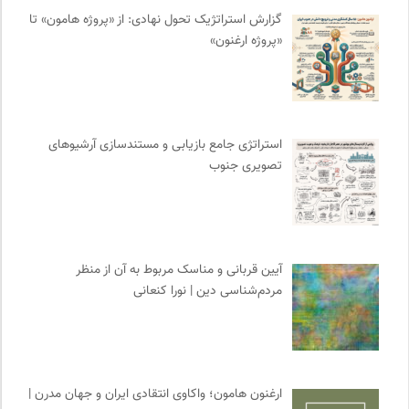
ارغنون هامون | سالنامه بینارشته ای
0
گزارش استراتژیک تحول نهادی: از «پروژه هامون» تا
«پروژه ارغنون»
سازمات مطالعه و تدوین کتب علوم انسانی
0
نشر مرکز
0
فل‌سفه؛ محمدسعید حنایی کاشانی
0
مهرزاد بروجردی | وبسایت شخصی
0
استراتژی جامع بازیابی و مستندسازی آرشیوهای
انتشارات آگاه | نشر آگه
0
تصویری جنوب
آوانگارد | معرفی، بررسی و خرید کتاب
0
فرهنگستان هنر
0
آیین قربانی و مناسک مربوط به آن از منظر
مردم‌شناسی دین | نورا کنعانی
ارغنون هامون؛ واکاوی انتقادی ایران و جهان مدرن |