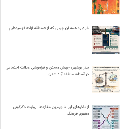
انجمن متخصصان محیط زیست ایران
0
رادیو تراژدی
0
انتشارات تیسا
0
خودرو؛ همه آن چیزی که از «منطقه آزاد» فهمیده‌ایم
انسان شناسی و فرهنگ
0
سازمان پزشکان بدون مرز
0
کانون معلولین توانا
0
روزنامه اعتماد
0
انتشارات مروارید
0
بندر بوشهر، جهش مسکن و فراموشی عدالت اجتماعی
مجله گیلگمش | فصلنامه میراث و گردشگری
0
در آستانه منطقه آزاد شدن
تقویم تاریخ
0
نشر گمان
0
نشر نو
0
مرکز توانمندسازی حاکمیت و جامعه
0
از تالارهای اپرا تا ویترین مغازه‌ها: روایت دگرگونی
انجمن ایرانی مطالعات فرهنگی و ارتباطات
0
مفهوم فرهنگ
روزنامه سازندگی
0