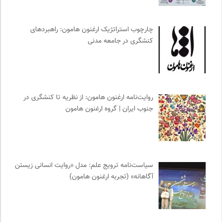
وینش | سایت معرفی و نقد کتاب
0
انتشارات اختران
0
نشر ماهی
0
چارچوب استراتژیک ارغنون هامون: راهبردهای
کنشگری در جامعه مدنی
موزه سینمای ایران
0
کتابخانه تخصصی ادبیات
0
فرهنگ معاصر: ناشر کتاب‌های مرجع
0
مجله حوالی | ما و فضای اطرافمان
0
روایت‌نامه ارغنون هامون: از نظریه تا کنشگری در
شورای انجمن های علمی کشور
0
جنوب ایران | گروه ارغنون هامون
نشر نی
0
برای کانون
0
مجتمع آموزشی نیکوکاری رعد
0
واژه نامه تخصصی فلسفه
0
سیاست‌نامه ترویج علم: مدل «روایت انسانی زیستن
انگاره؛ رسانه علوم اجتماعی
0
آگاهانه» (تجربه ارغنون هامون)
موسسه نیکوکاری مجتبی معین
0
انتشارات بیدگل
0
انجمن جامعه شناسی ایران
0