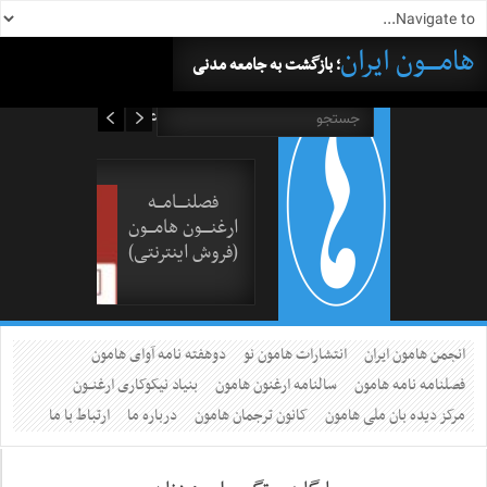
هامــــون ایران
؛ بازگشت به جامعه مدنی
۱۷ مرداد ۱۴۰۵
فصلنــــامـــه
ارغنــــون هامـــون
(فروش اینترنتی)
انجمن هامون ایران
انتشارات هامون نو
دوهفته نامه آوای هامون
فصلنامه نامه هامون
سالنامه ارغنون هامون
بنیاد نیکوکاری ارغنــون
مرکز دیده بان ملی هامون
کانون ترجمان هامون
درباره ما
ارتباط با ما