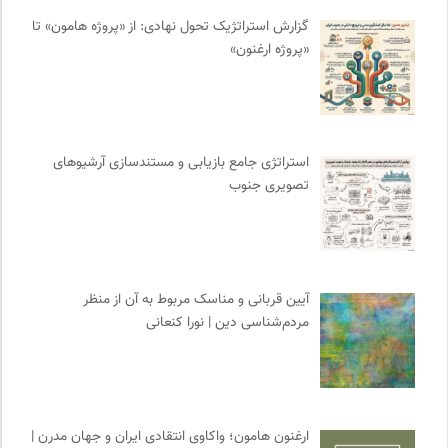
نشر لوگوس
0
گزارش استراتژیک تحول نهادی: از «پروژه هامون» تا
«پروژه ارغنون»
پایگاه دانش جامعه مدنی
0
چهارراه؛ گذری برای اندیشه ها
0
انجمن ایرانشناسی فرانسه
0
کانون ناشنوایان ایران
0
استراتژی جامع بازیابی و مستندسازی آرشیوهای
انتشارات روزنه
0
تصویری جنوب
مجله صنوبر | فصلنامه طبیعت و محیط زیست
0
روزنامه پیام ما
0
فیدیبو | کتاب الکترونیک و صوتی
0
انجمن ایرانی مطالعات زنان
0
آیین قربانی و مناسک مربوط به آن از منظر
سامانه جامع رسانه ها
0
مردم‌شناسی دین | نورا کنعانی
انتشارات تیسا
0
انتشارات هامون نو
0
سوره سینما؛ بانک جامع اطلاعات سینمایی
0
انتشارات شیرازه
0
ارغنون هامون؛ واکاوی انتقادی ایران و جهان مدرن |