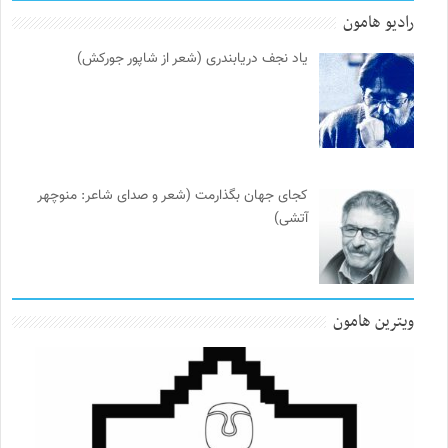
رادیو هامون
یاد نجف دریابندری (شعر از شاپور جورکش)
کجای جهان بگذارمت (شعر و صدای شاعر: منوچهر
آتشی)
ویترین هامون