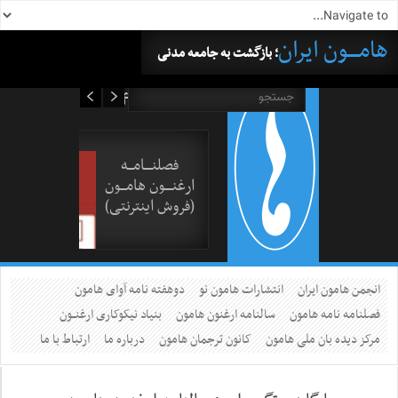
هامــــون ایران
؛ بازگشت به جامعه مدنی
۱۶ مرداد ۱۴۰۵
فصلنــــامـــه
ارغنــــون هامـــون
(فروش اینترنتی)
انجمن هامون ایران
انتشارات هامون نو
دوهفته نامه آوای هامون
فصلنامه نامه هامون
سالنامه ارغنون هامون
بنیاد نیکوکاری ارغنــون
مرکز دیده بان ملی هامون
کانون ترجمان هامون
درباره ما
ارتباط با ما