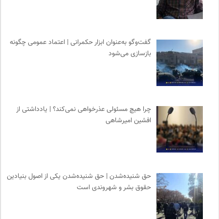
نشر کرگدن
0
جار | کیوسک دیجیتال مطبوعات
0
موزه هنرهای معاصر تهران
0
گفت‌وگو به‌عنوان ابزار حکمرانی | اعتماد عمومی چگونه
بازسازی می‌شود
موزه سینمای ایران
0
خبرگزاری ایسکانیوز
0
مرجع انچمن های علمی ایران
0
دوهفته نامه آوای هامون
0
چرا هیچ مسئولی عذرخواهی نمی‌کند؟ | یادداشتی از
مجله آنگاه | آنی برای خودت
0
افشین امیرشاهی
طاقچه | خرید آنلاین کتاب و دانلود کتاب صوتی و الکترونیک
0
وینش | سایت معرفی و نقد کتاب
0
حق شنیده‌شدن | حق شنیده‌شدن یکی از اصول بنیادین
حقوق بشر و شهروندی است