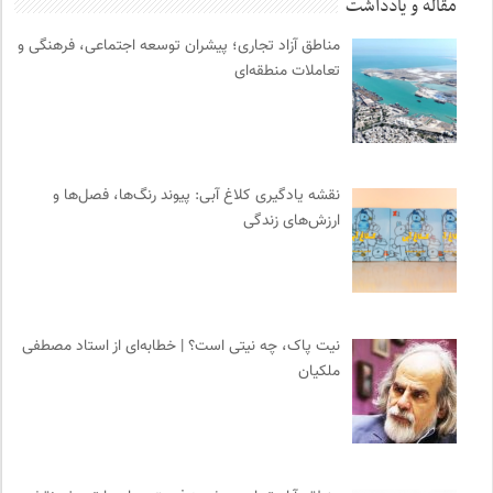
مقاله و یادداشت
دیسکوگرافی | آرشیو کامل موسیقی دانان
0
مناطق آزاد تجاری؛ پیشران توسعه اجتماعی، فرهنگی و
انتشارات نگاه
0
تعاملات منطقه‌ای
آوانگارد | معرفی، بررسی و خرید کتاب
0
فرارو | پایگاه خبری تحلیلی
0
بخارا | مجله فرهنگی و هنری
0
سازمات مطالعه و تدوین کتب علوم انسانی
0
نقشه یادگیری کلاغ آبی: پیوند رنگ‌ها، فصل‌ها و
رادیو تراژدی
0
ارزش‌های زندگی
سازمان پزشکان بدون مرز
0
نشر افکار
0
انتشارات هرمس
0
ایران اچ آی وی
0
نیت پاک، چه نیتی است؟ | خطابه‌ای از استاد مصطفی
سازمان بین المللی مهاجرت IOM
0
ملکیان
انتشارات دانشگاه تهران
0
کانون معلولین توانا
0
ملواز | مرجع دانلود موسیقی ملل
0