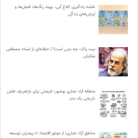
انجمن متخصصان محیط زیست ایران
0
نقشه یادگیری کلاغ آبی: پیوند رنگ‌ها، فصل‌ها و
نشر نو
0
ارزش‌های زندگی
ناولر | برای رمان خوان ها
0
دیسکوگرافی | آرشیو کامل موسیقی دانان
0
موسسه نیکوکاری مجتبی معین
0
چهارراه؛ گذری برای اندیشه ها
0
نیت پاک، چه نیتی است؟ | خطابه‌ای از استاد مصطفی
ملکیان
نشر لوگوس
0
کویرها و بیابانهای ایران
0
سازمان بین المللی مهاجرت IOM
0
کمیسیون ملی یونسکو در ایران
0
منطقه آزاد تجاری بوشهر؛ فرصتی برای بازتعریف نقش
موسسه بین المللی محیط زیست
0
تاریخی یک بندر
روزنامه پیام ما
0
پیشگاه | همآوایی مجلات
0
کارزار | بستر آنلاین کمپین‌های جمع آوری امضا
0
انجمن ایرانی مطالعات فرهنگی و ارتباطات
0
مناطق آزاد تجاری؛ از موتور اقتصاد تا پیشران توسعه
موسسه حکمت و فلسفه ایران
0