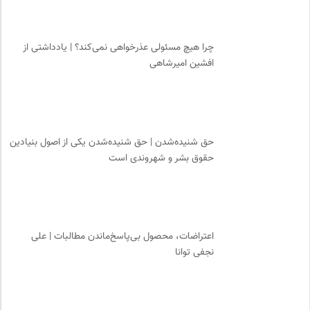
مرکز توانمندسازی حاکمیت و جامعه
0
انتشارات ققنوس
0
چرا هیچ مسئولی عذرخواهی نمی‌کند؟ | یادداشتی از
نشر کرگدن
0
افشین امیرشاهی
هزاران سایت
0
انتشارات روزنه
0
حق شنیده‌شدن | حق شنیده‌شدن یکی از اصول بنیادین
حقوق بشر و شهروندی است
اعتراضات، محصول بی‌پاسخ‌ماندن مطالبات | علی
نجفی توانا