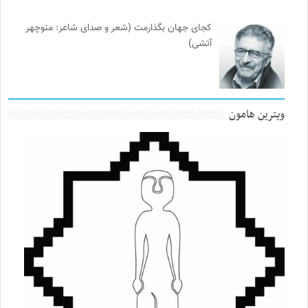
کجای جهان بگذارمت (شعر و صدای شاعر: منوچهر
آتشی)
ویترین هامون