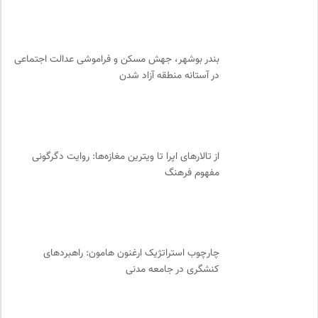
نشر اطراف
0
سازمان پزشکان بدون مرز
0
دانشکده | ابتکاری برای گردآوری بحث‌های دانشگاهی و تجربه‌های
بندر بوشهر، جهش مسکن و فراموشی عدالت اجتماعی
جهانی درباره‌ی مسایل محلی
0
در آستانه منطقه آزاد شدن
موزه سینمای ایران
0
برای کانون
0
انتشارات مروارید
0
نامه هامون | فصلنامه مطالعات فرهنگی
0
از تالارهای اپرا تا ویترین مغازه‌ها: روایت دگرگونی
احمد شاملو
0
مفهوم فرهنگ
نشر ماهی
0
فیدیبو | کتاب الکترونیک و صوتی
0
مرجع انچمن های علمی ایران
0
ملواز | مرجع دانلود موسیقی ملل
0
چارچوب استراتژیک ارغنون هامون: راهبردهای
کنشگری در جامعه مدنی
پیام چارسو | فصلنامه و انتشارات
0
سامانه جامع رسانه ها
0
فرهنگ امروز | مجله علوم انسانی
0