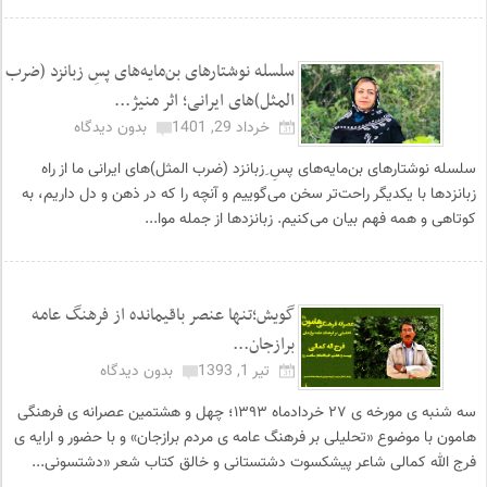
سلسله نوشتارهای بن‌مایه‌های پسِ زبانزد (ضرب
المثل)های ایرانی؛ اثر منیژ...
خرداد 29, 1401
بدون دیدگاه
سلسله نوشتارهای بن‌مایه‌های پسِ ِزبانزد (ضرب المثل)های ایرانی ما از راه
زبانزدها با یکدیگر راحت‌تر سخن می‌گوییم و آنچه را که در ذهن و دل داریم، به
کوتاهی و همه فهم بیان می‌کنیم. زبانزد‌ها از جمله موا...
گویش؛تنها عنصر باقیمانده از فرهنگ عامه
برازجان...
تیر 1, 1393
بدون دیدگاه
سه شنبه ی مورخه ی ۲۷ خردادماه ۱۳۹۳؛ چهل و هشتمین عصرانه ی فرهنگی
هامون با موضوع «تحلیلی بر فرهنگ عامه ی مردم برازجان» و با حضور و ارایه ی
فرج الله کمالی شاعر پیشکسوت دشتستانی و خالق کتاب شعر «دشتسونی...