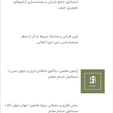
استراتژی جامع بازیابی و مستندسازی آرشیوهای
بخارا | مجله فرهنگی و هنری
0
تصویری جنوب
مجله صنوبر | فصلنامه طبیعت و محیط زیست
0
میدان | به میدان بیایید
0
نشر افکار
0
نشر مرکز
0
آیین قربانی و مناسک مربوط به آن از منظر
حرفه هنرمند؛ نشریه هنرهای تصویری
0
مردم‌شناسی دین | نورا کنعانی
سازمان بین المللی پژوهش IUFRO
0
سازمات مطالعه و تدوین کتب علوم انسانی
0
فرهنگستان هنر
0
انتشارات آگاه | نشر آگه
0
ارغنون هامون؛ واکاوی انتقادی ایران و جهان مدرن |
انتشارات دانشگاه تهران
0
اسماعیل حسام مقدم
فرارو | پایگاه خبری تحلیلی
0
مجله پیوست | ماهنامه مدیریت اطلاعات
0
انتشارات گل آذین
0
آفتاب کلوت
0
مبانی فکری و معرفتی پروژه هامون؛ جهان چهل تکه |
اسماعیل حسام مقدم
نوار | مرجع دانلود کتاب صوتی فارسی
0