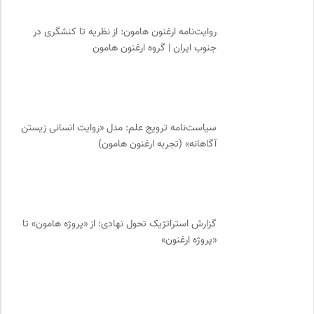
رادیو تراژدی
0
روایت‌نامه ارغنون هامون: از نظریه تا کنشگری در
جار | کیوسک دیجیتال مطبوعات
0
جنوب ایران | گروه ارغنون هامون
مجله کوچه | فصلنامه شهر و معماری
0
دوهفته نامه آوای هامون
0
ارغنون هامون | سالنامه بینارشته ای
0
فرهنگ معاصر: ناشر کتاب‌های مرجع
0
سیاست‌نامه ترویج علم: مدل «روایت انسانی زیستن
کمیته بین المللی صلیب سرخ
0
آگاهانه» (تجربه ارغنون هامون)
خانه هنرمندان ایران
0
ناصر فکوهی | وبسایت شخصی
0
خط صلح | ماهنامه
0
خوابگرد؛ رضا شکراللهی
0
گزارش استراتژیک تحول نهادی: از «پروژه هامون» تا
«پروژه ارغنون»
مجتمع آموزشی نیکوکاری رعد
0
فل‌سفه؛ محمدسعید حنایی کاشانی
0
بنیاد امور بیمارهای خاص
0
انجمن ایرانی مطالعات زنان
0