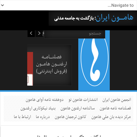
هامــــون ایران
؛ بازگشت به جامعه مدنی
۱۶ مرداد ۱۴۰۵
فصلنــــامـــه
ارغنــــون هامـــون
(فروش اینترنتی)
انجمن هامون ایران
انتشارات هامون نو
دوهفته نامه آوای هامون
فصلنامه نامه هامون
سالنامه ارغنون هامون
بنیاد نیکوکاری ارغنــون
مرکز دیده بان ملی هامون
کانون ترجمان هامون
درباره ما
ارتباط با ما