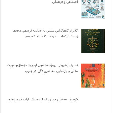
اجتماعی و فرهنگی
مهرزاد بروجردی | وبسایت شخصی
0
پایگاه دانش جامعه مدنی
0
موزه ملی زنان در هنرها
0
سایت معلولین سازمان ملل متحد
0
گذار از کیفرگرایی سنتی به عدالت ترمیمی محیط‌
تقویم تاریخ
0
زیستی؛ تحلیلی درباب کتاب احکام سبز
مجله گیلگمش | فصلنامه میراث و گردشگری
0
انتشارات ثالث
0
خبرگزاری ایسکانیوز
0
تحلیل راهبردی پروژه «هامون ایران»: بازسازی هویت
مجله طراحان ایده | نشریه اقتصادی فرهنگی
0
مدنی و بازنمایی معاصربودگی در جنوب
انتشارات تیسا
0
ترجمان | انتشارات و فصلنامه علوم انسانی
0
ایران اچ آی وی
0
سازمان بین المللی جوانی IYFNET
0
خودرو؛ همه آن چیزی که از «منطقه آزاد» فهمیده‌ایم
موزه هنرهای معاصر تهران
0
واژه نامه تخصصی فلسفه
0