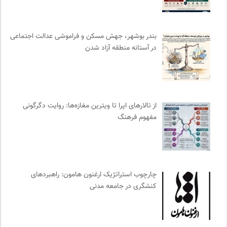
واژه نامه تخصصی فلسفه
0
نشر کرگدن
0
سازمات مطالعه و تدوین کتب علوم انسانی
0
بندر بوشهر، جهش مسکن و فراموشی عدالت اجتماعی
انتشارات هامون نو
0
در آستانه منطقه آزاد شدن
فرارو | پایگاه خبری تحلیلی
0
سازمان بین المللی پژوهش IUFRO
0
انتشارات آگاه | نشر آگه
0
رادیو تراژدی
0
از تالارهای اپرا تا ویترین مغازه‌ها: روایت دگرگونی
مفهوم فرهنگ
نشر قطره
0
جار | کیوسک دیجیتال مطبوعات
0
روزنامه اعتماد
0
سازمان پزشکان بدون مرز
0
چارچوب استراتژیک ارغنون هامون: راهبردهای
انسان شناسی و فرهنگ
0
کنشگری در جامعه مدنی
مرکز توانمندسازی حاکمیت و جامعه
0
خوابگرد؛ رضا شکراللهی
0
ایران کارتون
0