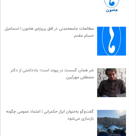
نشر نو
0
شورای انجمن های علمی کشور
0
کانون ناشنوایان ایران
0
مطالعات جامعه‌مدنی در افق پروژه‌ی هامون | اسماعیل
فرادید | علم و تکنولوژی
0
حسام مقدم
خبرگزاری ایسکانیوز
0
مجله کوچه | فصلنامه شهر و معماری
0
احمد شاملو
0
انجمن متخصصان محیط زیست ایران
0
شر همان گسست در پیوند است؛ یادداشتی از دکتر
موزه ملی زنان در هنرها
0
مصطفی مهرآیین
پیشگاه | همآوایی مجلات
0
تقویم تاریخ
0
موزه سینمای ایران
0
گفت‌وگو به‌عنوان ابزار حکمرانی | اعتماد عمومی چگونه
دانشکده | ابتکاری برای گردآوری بحث‌های دانشگاهی و تجربه‌های
بازسازی می‌شود
جهانی درباره‌ی مسایل محلی
0
جامعه معلولین ایران
0