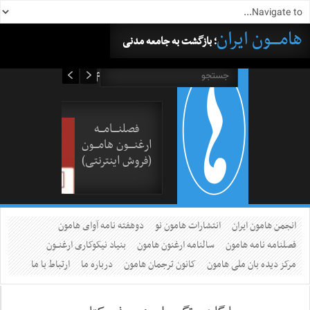
هامــــون ایران
؛ بازگشت به جامعه مدنی
۱۶ مرداد ۱۴۰۵
فصلنــــامـــه
ارغنــــون هامـــون
(فروش اینترنتی)
انجمن هامون ایران
انتشارات هامون نو
دوهفته نامه آوای هامون
فصلنامه نامه هامون
سالنامه ارغنون هامون
بنیاد نیکوکاری ارغنــون
مرکز دیده بان ملی هامون
کانون ترجمان هامون
درباره ما
ارتباط با ما