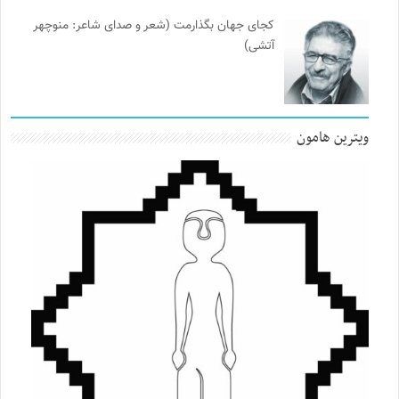
کجای جهان بگذارمت (شعر و صدای شاعر: منوچهر
آتشی)
ویترین هامون