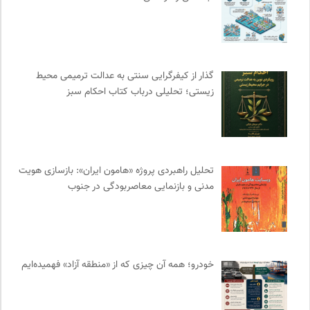
برای کانون
0
مهرزاد بروجردی | وبسایت شخصی
0
کمیته بین المللی صلیب سرخ
0
انتشارات دانشگاه تهران
0
گذار از کیفرگرایی سنتی به عدالت ترمیمی محیط‌
انتشارات ثالث
0
زیستی؛ تحلیلی درباب کتاب احکام سبز
روزنامه پیام ما
0
نشر نی
0
نامه هامون | فصلنامه مطالعات فرهنگی
0
تحلیل راهبردی پروژه «هامون ایران»: بازسازی هویت
مجله حوالی | ما و فضای اطرافمان
0
مدنی و بازنمایی معاصربودگی در جنوب
کویرها و بیابانهای ایران
0
انتشارات نگاه
0
دوهفته نامه آوای هامون
0
آوانگارد | معرفی، بررسی و خرید کتاب
0
خودرو؛ همه آن چیزی که از «منطقه آزاد» فهمیده‌ایم
نشر لوگوس
0
مجله گیلگمش | فصلنامه میراث و گردشگری
0