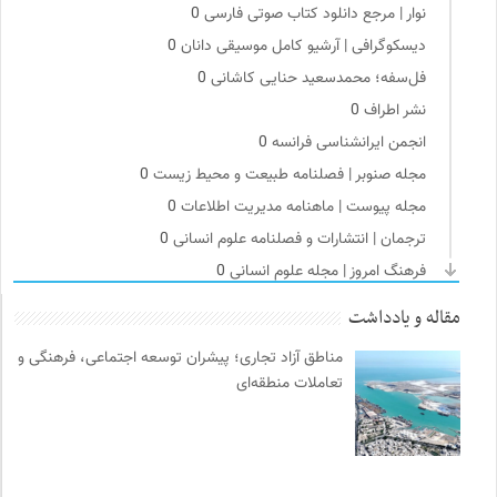
نوار | مرجع دانلود کتاب صوتی فارسی
0
دیسکوگرافی | آرشیو کامل موسیقی دانان
0
فل‌سفه؛ محمدسعید حنایی کاشانی
0
نشر اطراف
0
انجمن ایرانشناسی فرانسه
0
مجله صنوبر | فصلنامه طبیعت و محیط زیست
0
مجله پیوست | ماهنامه مدیریت اطلاعات
0
ترجمان | انتشارات و فصلنامه علوم انسانی
0
فرهنگ امروز | مجله علوم انسانی
0
انتشارات بیدگل
0
مقاله و یادداشت
سوره سینما؛ بانک جامع اطلاعات سینمایی
0
مناطق آزاد تجاری؛ پیشران توسعه اجتماعی، فرهنگی و
موسسه بین المللی محیط زیست
0
تعاملات منطقه‌ای
وینش | سایت معرفی و نقد کتاب
0
انتشارات اختران
0
ناولر | برای رمان خوان ها
0
میدان | به میدان بیایید
0