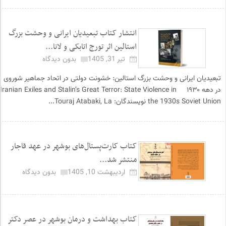
انتشار کتاب تبعیدیان ایرانی و وحشت بزرگ
استالین اثر تورج اتابکی و لانا...
تیر 31, 1405
بدون دیدگاه
تبعیدیان ایرانی و وحشت بزرگ استالین: خشونت دولتی در اتحاد جماهیر شوروی
در دهه ۱۹۳۰ Iranian Exiles and Stalin’s Great Terror: State Violence in
the 1930s Soviet Union نویسندگان: Touraj Atabaki, La...
کتاب کارت‌پستال‌های بوشهر در عهد قاجار
منتشر شد...
اردیبهشت 10, 1405
بدون دیدگاه
کتاب بهداشت و درمان بوشهر در عصر دکتر