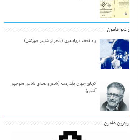
رادیو هامون
یاد نجف دریابندری (شعر از شاپور جورکش)
کجای جهان بگذارمت (شعر و صدای شاعر: منوچهر
آتشی)
ویترین هامون