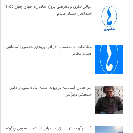
سامانه جامع رسانه ها
0
مبانی فکری و معرفتی پروژه هامون؛ جهان چهل تکه |
خط صلح | ماهنامه
0
اسماعیل حسام مقدم
میدان | به میدان بیایید
0
جامعه معلولین ایران
0
نوار | مرجع دانلود کتاب صوتی فارسی
0
ایران اچ آی وی
0
مطالعات جامعه‌مدنی در افق پروژه‌ی هامون | اسماعیل
حسام مقدم
مجله طراحان ایده | نشریه اقتصادی فرهنگی
0
دوهفته نامه آوای هامون
0
مجله کوچه | فصلنامه شهر و معماری
0
انتشارات هامون نو
0
شر همان گسست در پیوند است؛ یادداشتی از دکتر
نشر اطراف
0
مصطفی مهرآیین
کارزار | بستر آنلاین کمپین‌های جمع آوری امضا
0
پیام چارسو | فصلنامه و انتشارات
0
گفت‌وگو به‌عنوان ابزار حکمرانی | اعتماد عمومی چگونه