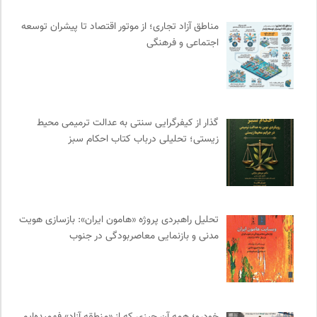
سازمان پزشکان بدون مرز
0
مناطق آزاد تجاری؛ از موتور اقتصاد تا پیشران توسعه
فرادید | علم و تکنولوژی
0
اجتماعی و فرهنگی
کمیته بین المللی صلیب سرخ
0
مجله حوالی | ما و فضای اطرافمان
0
انجمن ایرانی مطالعات زنان
0
ارغنون هامون | سالنامه بینارشته ای
0
گذار از کیفرگرایی سنتی به عدالت ترمیمی محیط‌
انجمن ایرانی مطالعات فرهنگی و ارتباطات
0
زیستی؛ تحلیلی درباب کتاب احکام سبز
پرتال جامع علوم انسانی
0
کانون ناشنوایان ایران
0
کمیسیون ملی یونسکو در ایران
0
انگاره؛ رسانه علوم اجتماعی
0
تحلیل راهبردی پروژه «هامون ایران»: بازسازی هویت
فرهنگ امروز | مجله علوم انسانی
0
مدنی و بازنمایی معاصربودگی در جنوب
نشر افکار
0
بخارا | مجله فرهنگی و هنری
0
انجمن ایرانشناسی فرانسه
0
انتشارات نگاه
0
خودرو؛ همه آن چیزی که از «منطقه آزاد» فهمیده‌ایم