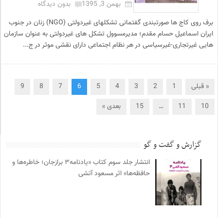
بهمن 3, 1395
بدون دیدگاه
برف روی کاج ها صورتبندی گفتمانی تشکلهای غیردولتی (NGO) زنان در جنوب
ایران اسماعیل حسام مقدم؛ مدیرمسوول تشکل های غیردولتی به عنوان سازمان
هایی غیرتجاری-غیرسیاسی در هر نظام اجتماعی دارای نقشی موثر در ج...
« قبلی
1
2
3
4
5
6
7
8
9
10
11
…
15
بعدی »
گزارش و گفت و گو
انتشار جلد سوم کتاب «یادنامه۳ برازجان؛ خاطره‌ها و
حافظه‌ها» اثر مسعود آتشی