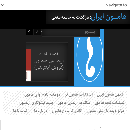
هامــــون ایران
؛ بازگشت به جامعه مدنی
۱۷ مرداد ۱۴۰۵
فصلنــــامـــه
ارغنــــون هامـــون
(فروش اینترنتی)
انجمن هامون ایران
انتشارات هامون نو
دوهفته نامه آوای هامون
فصلنامه نامه هامون
سالنامه ارغنون هامون
بنیاد نیکوکاری ارغنــون
مرکز دیده بان ملی هامون
کانون ترجمان هامون
درباره ما
ارتباط با ما