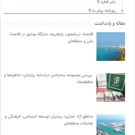
نشر قطره
0
روزنامه پیام ما
0
موسسه حکمت و فلسفه ایران
0
مقاله و یادداشت
خانه هنرمندان ایران
0
اقتصاد دریامحور؛ بازتعریف جایگاه بوشهر در اقتصاد
انجمن انسان شناسی ایران
0
ملی و منطقه‌ای
برای کانون
0
ناولر | برای رمان خوان ها
0
مجله آنگاه | آنی برای خودت
0
طاقچه | خرید آنلاین کتاب و دانلود کتاب صوتی و الکترونیک
0
بررسی مجموعه سه‌جلدی «یادنامه برازجان؛ خاطره‌ها و
انتشارات آگاه | نشر آگه
0
حافظه‌ها»
نشر نو
0
تقویم تاریخ
0
انتشارات روزنه
0
موزه هنرهای معاصر تهران
0
مناطق آزاد تجاری؛ پیشران توسعه اجتماعی، فرهنگی و
تعاملات منطقه‌ای
مجله گیلگمش | فصلنامه میراث و گردشگری
0
کویرها و بیابانهای ایران
0