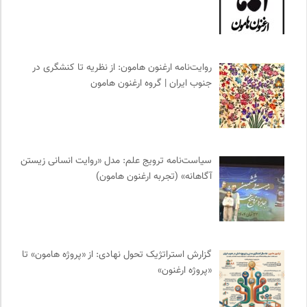
نامه هامون | فصلنامه مطالعات فرهنگی
0
انتشارات ثالث
0
انسان شناسی و فرهنگ
0
روایت‌نامه ارغنون هامون: از نظریه تا کنشگری در
نشر نی
0
جنوب ایران | گروه ارغنون هامون
انجمن متخصصان محیط زیست ایران
0
نشر گمان
0
نشر مرکز
0
بانک اطلاعات نشریات ایران
0
سیاست‌نامه ترویج علم: مدل «روایت انسانی زیستن
خوابگرد؛ رضا شکراللهی
0
آگاهانه» (تجربه ارغنون هامون)
جار | کیوسک دیجیتال مطبوعات
0
انتشارات بیدگل
0
انتشارات هرمس
0
واژه نامه تخصصی فلسفه
0
گزارش استراتژیک تحول نهادی: از «پروژه هامون» تا
فرارو | پایگاه خبری تحلیلی
0
«پروژه ارغنون»
سازمان بین المللی مهاجرت IOM
0
وینش | سایت معرفی و نقد کتاب
0