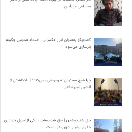
مصطفی مهرآیین
مرکز توانمندسازی حاکمیت و جامعه
0
مترجم | فصلنامه علمی فرهنگی
0
سازمان بین المللی جوانی IYFNET
0
خط صلح | ماهنامه
0
گفت‌وگو به‌عنوان ابزار حکمرانی | اعتماد عمومی چگونه
ارغنون هامون | سالنامه بینارشته ای
0
بازسازی می‌شود
حرفه هنرمند؛ نشریه هنرهای تصویری
0
طاقچه | خرید آنلاین کتاب و دانلود کتاب صوتی و الکترونیک
0
چرا هیچ مسئولی عذرخواهی نمی‌کند؟ | یادداشتی از
افشین امیرشاهی
حق شنیده‌شدن | حق شنیده‌شدن یکی از اصول بنیادین
حقوق بشر و شهروندی است