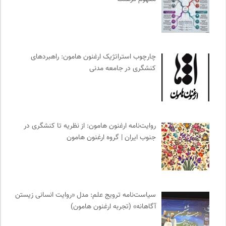
ملواز | مرجع دانلود موسیقی ملل
0
دوهفته نامه آوای هامون
0
مهرزاد بروجردی | وبسایت شخصی
0
نشر گمان
0
چارچوب استراتژیک ارغنون هامون: راهبردهای
نشر ماهی
0
کنشگری در جامعه مدنی
میدان | به میدان بیایید
0
انگاره؛ رسانه علوم اجتماعی
0
مجله کوچه | فصلنامه شهر و معماری
0
مجله آنگاه | آنی برای خودت
0
روایت‌نامه ارغنون هامون: از نظریه تا کنشگری در
آوانگارد | معرفی، بررسی و خرید کتاب
0
جنوب ایران | گروه ارغنون هامون
موزه هنرهای معاصر تهران
0
واژه نامه تخصصی فلسفه
0
فرهنگستان هنر
0
پایگاه دانش جامعه مدنی
0
سیاست‌نامه ترویج علم: مدل «روایت انسانی زیستن
آگاهانه» (تجربه ارغنون هامون)
روزنامه اعتماد
0
پیشگاه | همآوایی مجلات
0