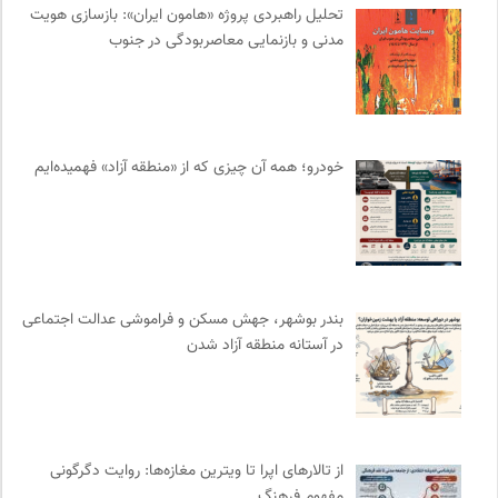
تحلیل راهبردی پروژه «هامون ایران»: بازسازی هویت
پیام چارسو | فصلنامه و انتشارات
0
مدنی و بازنمایی معاصربودگی در جنوب
دانشکده | ابتکاری برای گردآوری بحث‌های دانشگاهی و تجربه‌های
جهانی درباره‌ی مسایل محلی
0
برای کانون
0
نوار | مرجع دانلود کتاب صوتی فارسی
0
خودرو؛ همه آن چیزی که از «منطقه آزاد» فهمیده‌ایم
انتشارات ققنوس
0
دیسکوگرافی | آرشیو کامل موسیقی دانان
0
بنیاد امور بیمارهای خاص
0
انتشارات شیرازه
0
موسسه مطالعات فرهنگی وزارت علوم
0
بندر بوشهر، جهش مسکن و فراموشی عدالت اجتماعی
کتابخانه تخصصی ادبیات
0
در آستانه منطقه آزاد شدن
کویرها و بیابانهای ایران
0
انتشارات آگاه | نشر آگه
0
سازمان پزشکان بدون مرز
0
ایران اچ آی وی
0
از تالارهای اپرا تا ویترین مغازه‌ها: روایت دگرگونی
مفهوم فرهنگ