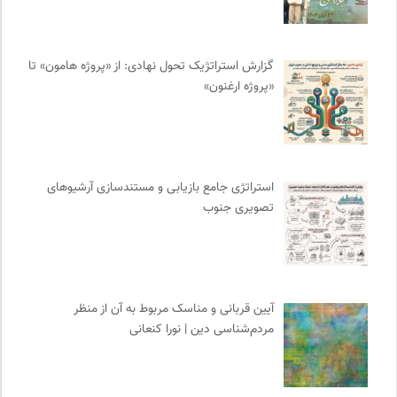
آفتاب کلوت
0
نشر مرکز
0
گزارش استراتژیک تحول نهادی: از «پروژه هامون» تا
انتشارات اختران
0
«پروژه ارغنون»
ناولر | برای رمان خوان ها
0
انتشارات مروارید
0
فیدیبو | کتاب الکترونیک و صوتی
0
فرهنگ امروز | مجله علوم انسانی
0
استراتژی جامع بازیابی و مستندسازی آرشیوهای
تقویم تاریخ
0
تصویری جنوب
نامه هامون | فصلنامه مطالعات فرهنگی
0
موسسه بین المللی محیط زیست
0
بخارا | مجله فرهنگی و هنری
0
وینش | سایت معرفی و نقد کتاب
0
آیین قربانی و مناسک مربوط به آن از منظر
انتشارات بیدگل
0
مردم‌شناسی دین | نورا کنعانی
سایت معلولین سازمان ملل متحد
0
انتشارات دانشگاه تهران
0