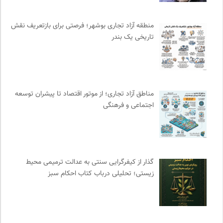
جار | کیوسک دیجیتال مطبوعات
0
انتشارات روزنه
0
منطقه آزاد تجاری بوشهر؛ فرصتی برای بازتعریف نقش
چهارراه؛ گذری برای اندیشه ها
0
تاریخی یک بندر
انتشارات تیسا
0
انجمن انسان شناسی ایران
0
شورای انجمن های علمی کشور
0
بانک اطلاعات نشریات ایران
0
مناطق آزاد تجاری؛ از موتور اقتصاد تا پیشران توسعه
روزنامه سازندگی
0
اجتماعی و فرهنگی
فرهنگ معاصر: ناشر کتاب‌های مرجع
0
فرارو | پایگاه خبری تحلیلی
0
مجله طراحان ایده | نشریه اقتصادی فرهنگی
0
گذار از کیفرگرایی سنتی به عدالت ترمیمی محیط‌
موسسه حکمت و فلسفه ایران
0
زیستی؛ تحلیلی درباب کتاب احکام سبز
نشر لوگوس
0
هزاران سایت
0
نشر افکار
0
انتشارات گل آذین
0