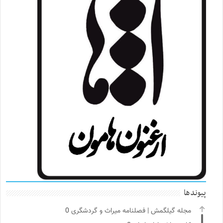
پیوندها
مجله گیلگمش | فصلنامه میراث و گردشگری
0