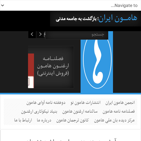
هامــــون ایران
؛ بازگشت به جامعه مدنی
۱۶ مرداد ۱۴۰۵
فصلنــــامـــه
ارغنــــون هامـــون
(فروش اینترنتی)
انجمن هامون ایران
انتشارات هامون نو
دوهفته نامه آوای هامون
فصلنامه نامه هامون
سالنامه ارغنون هامون
بنیاد نیکوکاری ارغنــون
مرکز دیده بان ملی هامون
کانون ترجمان هامون
درباره ما
ارتباط با ما