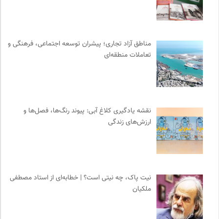
ایران کارتون
0
نشر قطره
0
نشر نی
0
مناطق آزاد تجاری؛ پیشران توسعه اجتماعی، فرهنگی و
انتشارات هامون نو
0
تعاملات منطقه‌ای
خوابگرد؛ رضا شکراللهی
0
کانون معلولین توانا
0
پژوهشگاه علوم انسانی و مطالعات فرهنگی
0
موزه ملی زنان در هنرها
0
نقشه یادگیری کلاغ آبی: پیوند رنگ‌ها، فصل‌ها و
ارزش‌های زندگی
رادیو تراژدی
0
موزه سینمای ایران
0
ترجمان | انتشارات و فصلنامه علوم انسانی
0
خبرگزاری ایسکانیوز
0
نیت پاک، چه نیتی است؟ | خطابه‌ای از استاد مصطفی
نشر کرگدن
0
ملکیان
خانه هنرمندان ایران
0
جامعه معلولین ایران
0