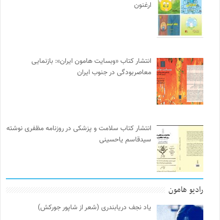
ارغنون
انتشار کتاب «وبسایت هامون ایران»: بازنمایی
معاصربودگی در جنوب ایران
انتشار کتاب سلامت و پزشکی در روزنامه مظفری نوشته
سیدقاسم یاحسینی
رادیو هامون
یاد نجف دریابندری (شعر از شاپور جورکش)