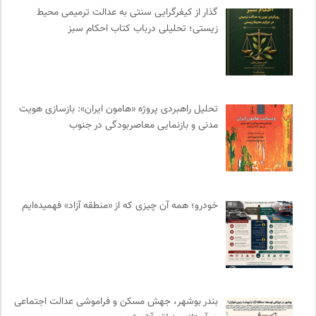
گذار از کیفرگرایی سنتی به عدالت ترمیمی محیط‌
انجمن ایرانی مطالعات فرهنگی و ارتباطات
0
زیستی؛ تحلیلی درباب کتاب احکام سبز
موسسه حکمت و فلسفه ایران
0
ملواز | مرجع دانلود موسیقی ملل
0
واژه نامه تخصصی فلسفه
0
مجله حوالی | ما و فضای اطرافمان
0
تحلیل راهبردی پروژه «هامون ایران»: بازسازی هویت
دیسکوگرافی | آرشیو کامل موسیقی دانان
0
مدنی و بازنمایی معاصربودگی در جنوب
انجمن متخصصان محیط زیست ایران
0
مترجم | فصلنامه علمی فرهنگی
0
دانشکده | ابتکاری برای گردآوری بحث‌های دانشگاهی و تجربه‌های
جهانی درباره‌ی مسایل محلی
0
خودرو؛ همه آن چیزی که از «منطقه آزاد» فهمیده‌ایم
کویرها و بیابانهای ایران
0
کارزار | بستر آنلاین کمپین‌های جمع آوری امضا
0
پایگاه دانش جامعه مدنی
0
آفتاب کلوت
0
فل‌سفه؛ محمدسعید حنایی کاشانی
0
بندر بوشهر، جهش مسکن و فراموشی عدالت اجتماعی