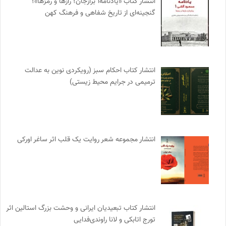
انتشار کتاب «یادنامه۱ برازجان؛ رازها و رمزها»؛
گنجینه‌ای از تاریخ شفاهی و فرهنگ کهن
انتشار کتاب احکام سبز (رویکردی نوین به عدالت
ترمیمی در جرایم محیط‌ زیستی)
انتشار مجموعه شعر روایت یک قلب اثر ساغر اورکی
انتشار کتاب تبعیدیان ایرانی و وحشت بزرگ استالین اثر
تورج اتابکی و لانا راوندی‌فدایی