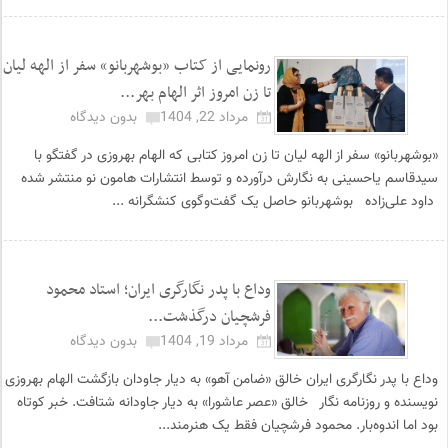
رونمایی از کتاب «بوشهربانو» سفر از الهه لیان
تا زن امروز اثر الهام بهر...
مرداد 22, 1404
بدون دیدگاه
«بوشهربانو» سفر از الهه لیان تا زن امروز کتابی که الهام بهروزی در گفتگو با
سیدقاسم یاحسینی به نگارش درآورده و توسط انتشارات هامون نو منتشر شده
داود علی‌زاده بوشهربانو حاصل یک گفت‌وگوی کنشگرانه ...
وداع با پدر نگارگری ایران؛ استاد محمود
فرشچیان درگذشت...
مرداد 19, 1404
بدون دیدگاه
وداع با پدر نگارگری ایران خالق «ضامن آهو» به دیار جاودان بازگشت الهام بهروزی
نویسنده و روزنامه نگار خالق «عصر عاشورا» به دیار جاودانه شتافت. خبر کوتاه
بود اما اندوه‌بار. محمود فرشچیان فقط یک هنرمند...