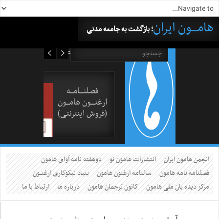
هامــــون ایران
؛ بازگشت به جامعه مدنی
۱۷ مرداد ۱۴۰۵
فصلنــــامـــه
ارغنــــون هامـــون
(فروش اینترنتی)
انجمن هامون ایران
انتشارات هامون نو
دوهفته نامه آوای هامون
فصلنامه نامه هامون
سالنامه ارغنون هامون
بنیاد نیکوکاری ارغنــون
مرکز دیده بان ملی هامون
کانون ترجمان هامون
درباره ما
ارتباط با ما