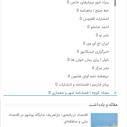
بنیاد امور بیمارهای خاص
0
خط صلح | ماهنامه
0
انتشارات ققنوس
0
احمد شاملو
0
نشر نو
0
ایران اچ آی وی
0
خبرگزاری ایسکانیوز
0
ناولر | برای رمان خوان ها
0
نشر مرکز
0
دوهفته نامه آوای هامون
0
پیام چارسو | فصلنامه و انتشارات
0
مجله کوچه | فصلنامه شهر و معماری
0
ترجمان | انتشارات و فصلنامه علوم انسانی
0
مقاله و یادداشت
چهارراه؛ گذری برای اندیشه ها
0
اقتصاد دریامحور؛ بازتعریف جایگاه بوشهر در اقتصاد
مرجع انچمن های علمی ایران
0
ملی و منطقه‌ای
سازمان پزشکان بدون مرز
0