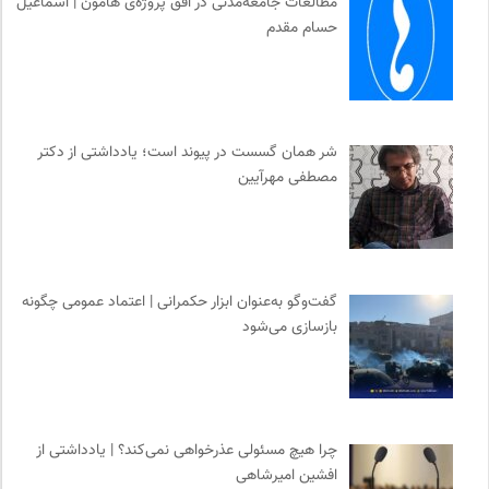
مطالعات جامعه‌مدنی در افق پروژه‌ی هامون | اسماعیل
حسام مقدم
بخارا | مجله فرهنگی و هنری
0
پرتال جامع علوم انسانی
0
انجمن ایرانی مطالعات زنان
0
آوانگارد | معرفی، بررسی و خرید کتاب
0
شر همان گسست در پیوند است؛ یادداشتی از دکتر
فرارو | پایگاه خبری تحلیلی
0
مصطفی مهرآیین
نوار | مرجع دانلود کتاب صوتی فارسی
0
انتشارات روزنه
0
گفت‌وگو به‌عنوان ابزار حکمرانی | اعتماد عمومی چگونه
بازسازی می‌شود
چرا هیچ مسئولی عذرخواهی نمی‌کند؟ | یادداشتی از
افشین امیرشاهی