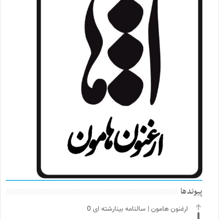
پیوندها
ارغنون هامون | سالنامه بینارشته ای
0