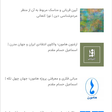
نشر ماهی
0
مهرزاد بروجردی | وبسایت شخصی
0
آیین قربانی و مناسک مربوط به آن از منظر
مردم‌شناسی دین | نورا کنعانی
نشر کرگدن
0
انجمن جامعه شناسی ایران
0
ایران کارتون
0
بانک اطلاعات نشریات ایران
0
ارغنون هامون؛ واکاوی انتقادی ایران و جهان مدرن |
سایت معلولین سازمان ملل متحد
0
اسماعیل حسام مقدم
رادیو تراژدی
0
کانون معلولین توانا
0
انسان شناسی و فرهنگ
0
جامعه معلولین ایران
0
مبانی فکری و معرفتی پروژه هامون؛ جهان چهل تکه |
نشر گمان
0
اسماعیل حسام مقدم
موسسه بین المللی محیط زیست
0
انجمن ایرانشناسی فرانسه
0
نشر افکار
0
مرکز توانمندسازی حاکمیت و جامعه
0