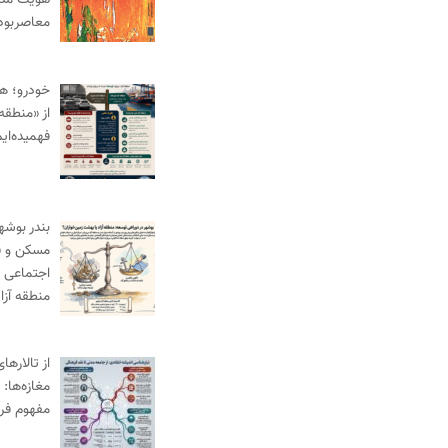
هویت مدنی
معاصربود
خودرو؛ ه
از «منطقه 
فهمیده‌ای
بندر بوش
مسکن و ف
اجتماعی د
منطقه آز
از تالارها
مغازه‌ها:
مفهوم فر