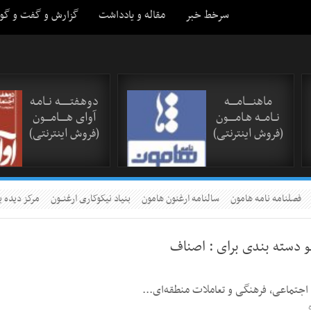
سرخط خبر
مقاله و یادداشت
گزارش و گفت و گو
ماهنـــــامـــــه
دوهـفتـــــــه نــامـه
نــامـــه هـامـــــون
آوای هـــــامــــون
(فروش اینترنتی)
(فروش اینترنتی)
فصلنامه نامه هامون
سالنامه ارغنون هامون
بنیاد نیکوکاری ارغنــون
مرکز دیده ب
و دسته بندی برای :
اصناف
 اجتماعی، فرهنگی و تعاملات منطقه‌ای...