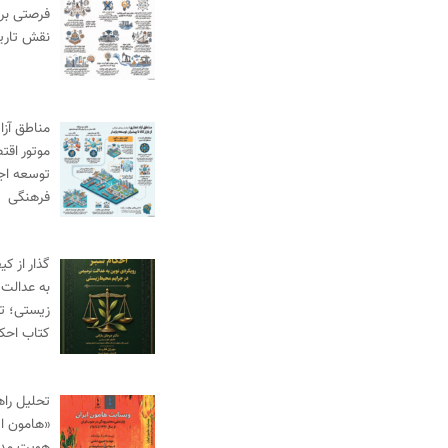
فرصتی برا
نقش تاری
مناطق آزاد
موتور اقت
توسعه اج
فرهنگی
گذار از ک
به عدالت 
زیستی؛ ت
کتاب احک
تحلیل راه
«هامون ای