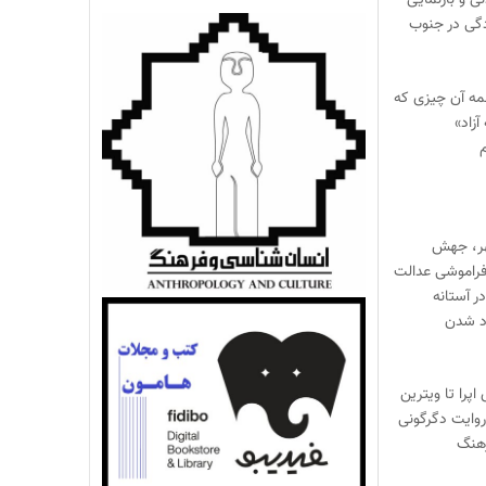
 و بازنمایی
گی در جنوب
مه آن چیزی که
آزاد»
م
هر، جهش
راموشی عدالت
ر آستانه
اد شدن
ی اپرا تا ویترین
 روایت دگرگونی
هنگ