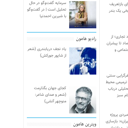
سرمایه گفت‌وگو در حال
ی بازتعریف
تحلیل است | در گفت‌وگو
خی یک بندر
با شیرین احمدنیا
 تجاری؛ از
رادیو هامون
صاد تا پیشران
یاد نجف دریابندری (شعر
تماعی و
از شاپور جورکش)
یفرگرایی سنتی
ترمیمی محیط‌
کجای جهان بگذارمت
حلیلی درباب
(شعر و صدای شاعر:
ام سبز
منوچهر آتشی)
بردی پروژه
ران»: بازسازی
ویترین هامون