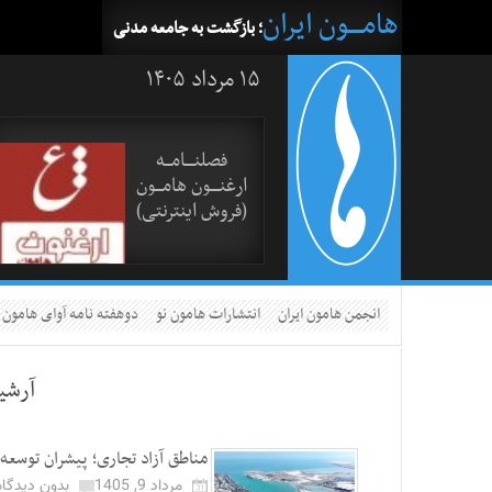
هامــــون ایران
؛ بازگشت به جامعه مدنی
۱۵ مرداد ۱۴۰۵
فصلنــــامـــه
ارغنــــون هامـــون
(فروش اینترنتی)
انجمن هامون ایران
انتشارات هامون نو
دوهفته نامه آوای هامون
آرشی
مناطق آزاد تجاری؛ پیشران توسعه
مرداد 9, 1405
بدون دیدگاه