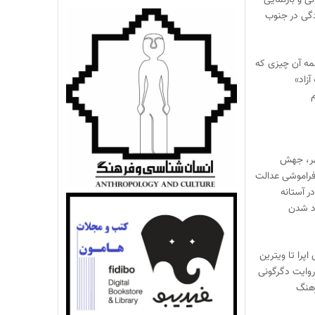
 و بازنمایی
گی در جنوب
مه آن چیزی که
آزاد»
م
هر، جهش
راموشی عدالت
ر آستانه
اد شدن
ی اپرا تا ویترین
 روایت دگرگونی
هنگ