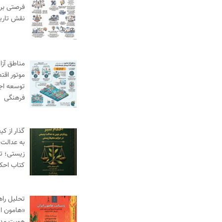
فرصتی برا
نقش تاری
مناطق آزاد
موتور اقت
توسعه اج
فرهنگی
گذار از ک
به عدالت 
زیستی؛ ت
کتاب احک
تحلیل راه
«هامون ای