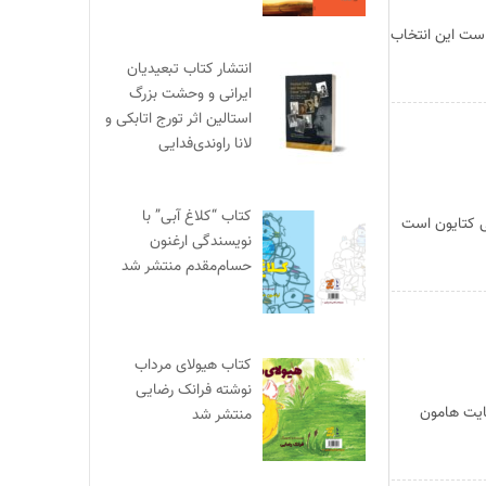
است این انتخاب
انتشار کتاب تبعیدیان
ایرانی و وحشت بزرگ
استالین اثر تورج اتابکی و
لانا راوندی‌فدایی
کتاب “کلاغ آبی” با
ی کتایون است
نویسندگی ارغنون
حسام‌مقدم منتشر شد
کتاب هیولای مرداب
نوشته فرانک رضایی
سایت هامون
منتشر شد