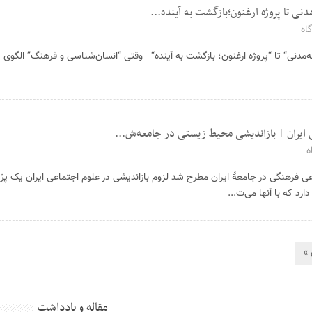
دنی تا پروژه ارغنون؛بازگشت به آینده...
اه
‌مدنی“ تا “پروژه ارغنون؛ بازگشت به آینده“ وقتی “انسان‌شناسی و فرهنگ” الگوی د
 ایران | بازاندیشی محیط زیستی در جامعه‌ش...
ه
فرهنگی در جامعهٔ ایران مطرح شد لزوم بازاندیشی در علوم اجتماعی ایران یک پژو
د که با آنها می‌ت...
»
مقاله و یادداشت