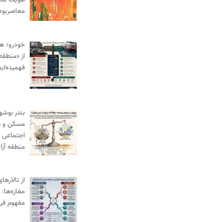
هویت مدنی
معاصربود
خودرو؛ ه
از «منطقه 
فهمیده‌ای
بندر بوش
مسکن و ف
اجتماعی د
منطقه آز
از تالارها
مغازه‌ها:
مفهوم فر