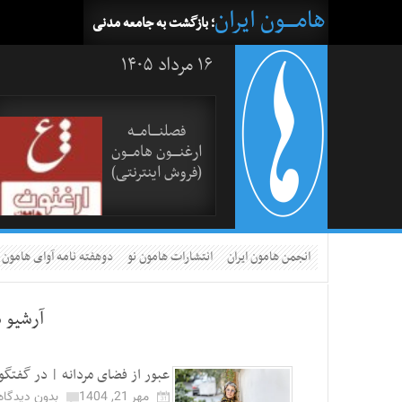
هامــــون ایران
؛ بازگشت به جامعه مدنی
۱۶ مرداد ۱۴۰۵
فصلنــــامـــه
ارغنــــون هامـــون
(فروش اینترنتی)
انجمن هامون ایران
انتشارات هامون نو
دوهفته نامه آوای هامون
آرشیو 
عبور از فضای مردانه | در گفتگو 
مهر 21, 1404
بدون دیدگاه