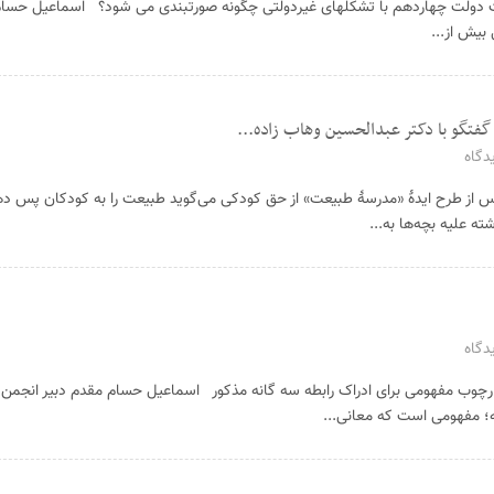
ایرانینسبت دولت چهاردهم با تشکلهای غیردولتی چگونه صورتبندی می شود؟ اسماعیل ح
یش از...
فتگو با دکتر عبدالحسین وهاب زاده...
دگاه
از طرح‌ ایدهٔ «مدرسهٔ طبیعت» از حق کودکی می‌گوید طبیعت را به کودکان پس ده
ه علیه بچه‌ها به...
دگاه
رچوب مفهومی برای ادراک رابطه سه گانه مذکور اسماعیل حسام مقدم دبیر انجمن ا
؛ مفهومی است که معانی...