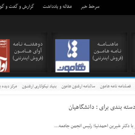
سرخط خبر
مقاله و یادداشت
گزارش و گفت و گو
ماهنـــــامـــــه
دوهـفتـــــــه نــامـه
نــامـــه هـامـــــون
آوای هـــــامــــون
(فروش اینترنتی)
(فروش اینترنتی)
فصلنامه نامه هامون
سالنامه ارغنون هامون
بنیاد نیکوکاری ارغنــون
مرکز دیده ب
دسته بندی برای :
دانشگاهیان
با دکتر شیرین احمدنیا؛ رئیس انجمن جامعه...