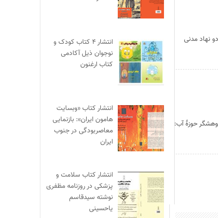
و نهاد مدنی
انتشار ۴ کتاب کودک و
نوجوان ذیل آکادمی
کتاب ارغنون
انتشار کتاب «وبسایت
هامون ایران»: بازنمایی
هشگر حوزهٔ آب:
معاصربودگی در جنوب
ایران
انتشار کتاب سلامت و
پزشکی در روزنامه مظفری
نوشته سیدقاسم
یاحسینی