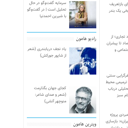
سرمایه گفت‌وگو در حال
ی بازتعریف
تحلیل است | در گفت‌وگو
خی یک بندر
با شیرین احمدنیا
 تجاری؛ از
رادیو هامون
صاد تا پیشران
یاد نجف دریابندری (شعر
تماعی و
از شاپور جورکش)
یفرگرایی سنتی
ترمیمی محیط‌
کجای جهان بگذارمت
حلیلی درباب
(شعر و صدای شاعر:
ام سبز
منوچهر آتشی)
بردی پروژه
ران»: بازسازی
ویترین هامون